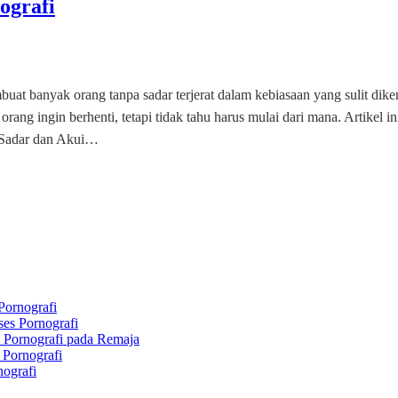
ografi
embuat banyak orang tanpa sadar terjerat dalam kebiasaan yang sulit di
orang ingin berhenti, tetapi tidak tahu harus mulai dari mana. Artikel
. Sadar dan Akui…
Pornografi
es Pornografi
Pornografi pada Remaja
 Pornografi
nografi