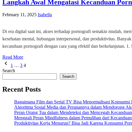
Langkah Awal Mengatasi Kecanduan Porn
February 11, 2025
Isabella
Di era digital saat ini, akses terhadap pornografi semakin mudah, m
kesehatan mental, hubungan interpersonal, dan produktivitas. Banyak 
kecanduan pornografi dengan cara yang efektif dan berkelanjutan. 1
Read More
Posts
1
…
3
4
pagination
Search
Search
Recent Posts
Bagaimana Film dan Serial TV Bisa Menormalisasi Konsumsi 
Algoritma Sosial Media dan Peranannya dalam Mendorong Aks
Peran Orang Tua dalam Mendeteksi dan Mencegah Kecanduan 
Menggali Peran Mindfulness dalam Pemulihan dari Kecanduan
Produktivitas Kerja Menurun? Bisa Jadi Karena Konsumsi Por