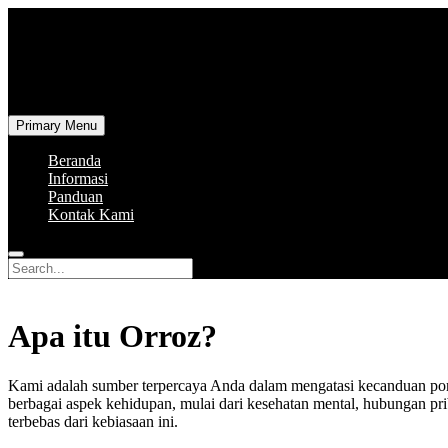
Skip
to
content
orroz.net
Primary Menu
Beranda
Informasi
Panduan
Kontak Kami
Search
for:
Apa itu Orroz?
Kami adalah sumber terpercaya Anda dalam mengatasi kecanduan po
berbagai aspek kehidupan, mulai dari kesehatan mental, hubungan prib
terbebas dari kebiasaan ini.