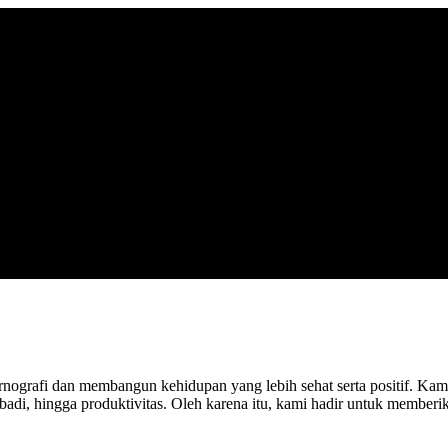
rnografi dan membangun kehidupan yang lebih sehat serta positif. 
adi, hingga produktivitas. Oleh karena itu, kami hadir untuk memberika